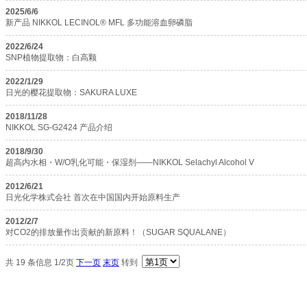
2025/6/6
新产品 NIKKOL LECINOL®️ MFL 多功能溶血卵磷脂
2022/6/24
SNP植物提取物：白高颗
2022/1/29
日光的樱花提取物：SAKURA LUXE
2018/11/28
NIKKOL SG-G2424 产品介绍
2018/9/30
超高内水相・W/O乳化可能・保湿剂——NIKKOL Selachyl Alcohol V
2012/6/21
日光化学株式会社 首次在中国国内开始原料生产
2012/2/7
对CO2的排放量作出贡献的新原料！（SUGAR SQUALANE）
共 19 条信息 1/2页
下一页
末页
转到