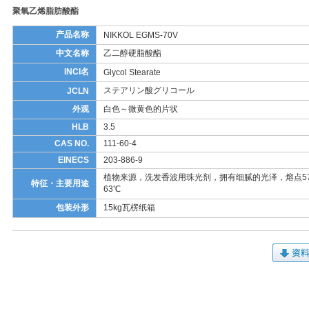
聚氧乙烯脂肪酸酯
产品名称
NIKKOL EGMS-70V
中文名称
乙二醇硬脂酸酯
INCI名
Glycol Stearate
ステアリン酸グリコール
JCLN
外观
白色～微黄色的片状
HLB
3.5
CAS NO.
111-60-4
EINECS
203-886-9
植物来源，洗发香波用珠光剂，拥有细腻的光泽，熔点5
特征・主要用途
63℃
包装外形
15kg瓦楞纸箱